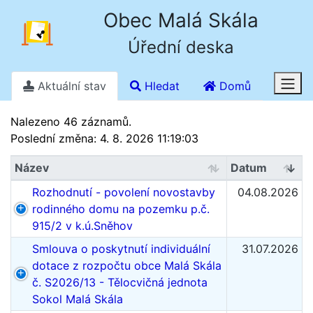
Obec Malá Skála
Úřední deska
Aktuální stav
Hledat
Domů
Stav k 7. 8. 2026 19.13
Nalezeno 46 záznamů.
Poslední změna: 4. 8. 2026 11:19:03
Název
Datum
Rozhodnutí - povolení novostavby
04.08.2026
rodinného domu na pozemku p.č.
915/2 v k.ú.Sněhov
Smlouva o poskytnutí individuální
31.07.2026
dotace z rozpočtu obce Malá Skála
č. S2026/13 - Tělocvičná jednota
Sokol Malá Skála