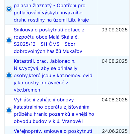
pajasan žlaznatý - Opatření pro
potlačování výskytu invazního
druhu rostliny na území Lib. kraje
Smlouva o poskytnutí dotace z
03.09.2025
rozpočtu obce Malá Skála č.
S2025/12 - SH ČMS - Sbor
dobrovolných hasičů Mukařov
Katastrál. prac. Jablonec n.
04.08.2025
Nis.vyzývá, aby se přihlásily
osoby,které jsou v kat.nemov. evid.
jako oosby oprávněné z
věc.břemen
Vyhlášení zahájení obnovy
04.08.2025
katastrálního operátu zjišťováním
průběhu hranic pozemků a vnějšího
obvodu budov v k.ú. Vranové I
Veřejnopráv. smlouva o poskytnutí
24.06.2025